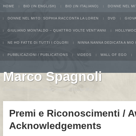
HOME
BIO (IN ENGLISH)
BIO (IN ITALIANO)
DONNE NEL MI
DONNE NEL MITO: SOPHIA RACCONTA LA LOREN
DVD
GIOV
GIULIANO MONTALDO – QUATTRO VOLTE VENT’ANNI
HOLLYWOO
NE HO FATTE DI TUTTI I COLORI
NINNA NANNA DEDICATA A MIO
PUBBLICAZIONI / PUBLICATIONS
VIDEOS
WALL OF EGO
Marco Spagnoli
I intend to live forever. Or die trying...Groucho Marx
Premi e Riconoscimenti / 
Acknowledgements