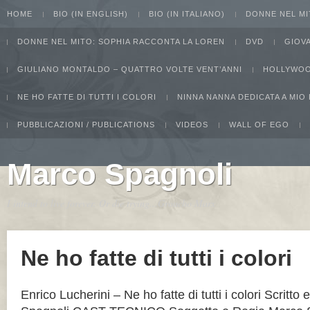
HOME
BIO (IN ENGLISH)
BIO (IN ITALIANO)
DONNE NEL MI
DONNE NEL MITO: SOPHIA RACCONTA LA LOREN
DVD
GIOV
GIULIANO MONTALDO – QUATTRO VOLTE VENT’ANNI
HOLLYWOO
NE HO FATTE DI TUTTI I COLORI
NINNA NANNA DEDICATA A MIO
PUBBLICAZIONI / PUBLICATIONS
VIDEOS
WALL OF EGO
Marco Spagnoli
I intend to live forever. Or die trying...Groucho Marx
Ne ho fatte di tutti i colori
Enrico Lucherini – Ne ho fatte di tutti i colori Scritto