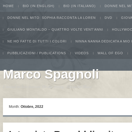
HOME
BIO (IN ENGLISH)
BIO (IN ITALIANO)
DONNE NEL MI
DONNE NEL MITO: SOPHIA RACCONTA LA LOREN
DVD
GIOV
GIULIANO MONTALDO – QUATTRO VOLTE VENT’ANNI
HOLLYWOO
NE HO FATTE DI TUTTI I COLORI
NINNA NANNA DEDICATA A MIO
PUBBLICAZIONI / PUBLICATIONS
VIDEOS
WALL OF EGO
Marco Spagnoli
I intend to live forever. Or die trying...Groucho Marx
Month:
Ottobre, 2022