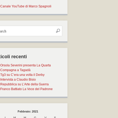
Canale YouTube di Marco Spagnoli
icoli recenti
Orsola Severini presenta La Quarta
Compagna a Tagadà
Tg3 su C’era una volta il Derby
Intervista a Claudio Bisio
Repubblica su L’Arte della Guerra
Franco Battiato La Voce del Padrone
Febbraio: 2021
L
M
M
G
V
S