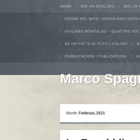
HOME
BIO (IN ENGLISH)
BIO (IN
DONNE NEL MITO: SOPHIA RACCONTA 
GIULIANO MONTALDO – QUATTRO VOL
NE HO FATTE DI TUTTI I COLORI
N
PUBBLICAZIONI / PUBLICATIONS
V
Marco Spag
I intend to live forever. Or die trying...Gro
Month:
Febbraio, 2021