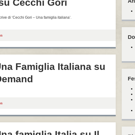
su Cecchi Gori
An
ive di ‘Cecchi Gori – Una famiglia italiana’.
ma
Do
na Famiglia Italiana su
 Demand
Fe
ma
a famiglia Italia su Il