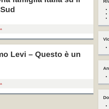
Ri
 Sud
ma
Vi
mo Levi – Questo è un
An
ma
Do