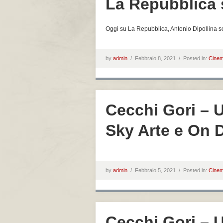
La Repubblica 
Oggi su La Repubblica, Antonio Dipollina scr
by
admin
/
Febbraio 8, 2021 /
Posted in:
Cine
Cecchi Gori – U
Sky Arte e On
by
admin
/
Febbraio 5, 2021 /
Posted in:
Cine
Cecchi Gori – Un