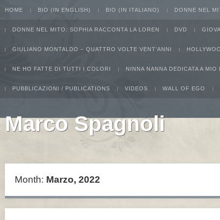
HOME
BIO (IN ENGLISH)
BIO (IN ITALIANO)
DONNE NEL MI
DONNE NEL MITO: SOPHIA RACCONTA LA LOREN
DVD
GIOV
GIULIANO MONTALDO – QUATTRO VOLTE VENT’ANNI
HOLLYWOO
NE HO FATTE DI TUTTI I COLORI
NINNA NANNA DEDICATA A MIO
PUBBLICAZIONI / PUBLICATIONS
VIDEOS
WALL OF EGO
Marco Spagnoli
I intend to live forever. Or die trying...Groucho Marx
Month:
Marzo, 2022