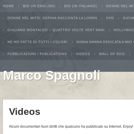
HOME
BIO (IN ENGLISH)
BIO (IN ITALIANO)
DONNE NEL MI
DONNE NEL MITO: SOPHIA RACCONTA LA LOREN
DVD
GIOV
GIULIANO MONTALDO – QUATTRO VOLTE VENT’ANNI
HOLLYWOO
NE HO FATTE DI TUTTI I COLORI
NINNA NANNA DEDICATA A MIO
PUBBLICAZIONI / PUBLICATIONS
VIDEOS
WALL OF EGO
Marco Spagnoli
I intend to live forever. Or die trying...Groucho Marx
Videos
Alcuni documentari fuori diritti che qualcuno ha pubblicato su Internet. Enjoy!