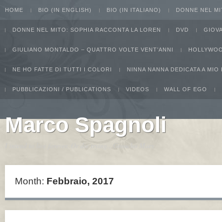
HOME
BIO (IN ENGLISH)
BIO (IN ITALIANO)
DONNE NEL MI
DONNE NEL MITO: SOPHIA RACCONTA LA LOREN
DVD
GIOV
GIULIANO MONTALDO – QUATTRO VOLTE VENT’ANNI
HOLLYWOO
NE HO FATTE DI TUTTI I COLORI
NINNA NANNA DEDICATA A MIO
PUBBLICAZIONI / PUBLICATIONS
VIDEOS
WALL OF EGO
Marco Spagnoli
I intend to live forever. Or die trying...Groucho Marx
Month:
Febbraio, 2017