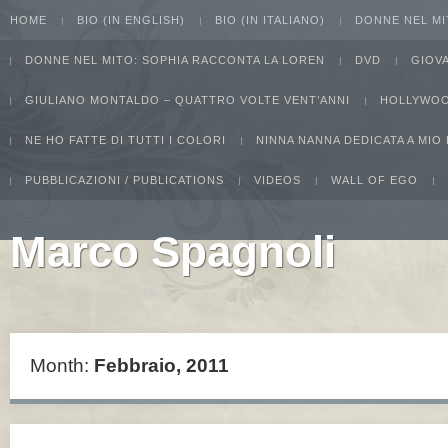
HOME
BIO (IN ENGLISH)
BIO (IN ITALIANO)
DONNE NEL MI
DONNE NEL MITO: SOPHIA RACCONTA LA LOREN
DVD
GIOV
GIULIANO MONTALDO – QUATTRO VOLTE VENT’ANNI
HOLLYWOO
NE HO FATTE DI TUTTI I COLORI
NINNA NANNA DEDICATA A MIO
PUBBLICAZIONI / PUBLICATIONS
VIDEOS
WALL OF EGO
Marco Spagnoli
I intend to live forever. Or die trying...Groucho Marx
Month:
Febbraio, 2011