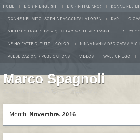
HOME
BIO (IN ENGLISH)
BIO (IN ITALIANO)
DONNE NEL MI
DONNE NEL MITO: SOPHIA RACCONTA LA LOREN
DVD
GIOV
GIULIANO MONTALDO – QUATTRO VOLTE VENT’ANNI
HOLLYWOO
NE HO FATTE DI TUTTI I COLORI
NINNA NANNA DEDICATA A MIO
PUBBLICAZIONI / PUBLICATIONS
VIDEOS
WALL OF EGO
Marco Spagnoli
I intend to live forever. Or die trying...Groucho Marx
Month:
Novembre, 2016