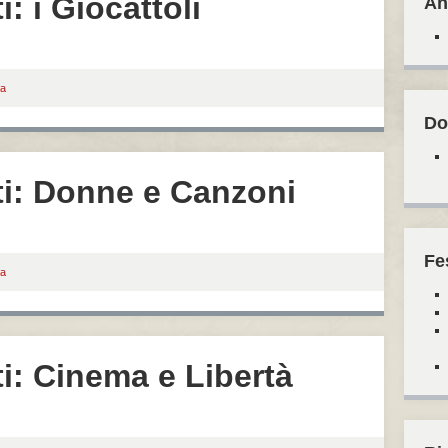
: i Giocattoli
An
a
Do
i: Donne e Canzoni
Fe
a
i: Cinema e Libertà