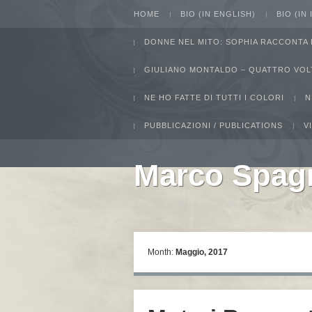
HOME
BIO (IN ENGLISH)
BIO (IN
DONNE NEL MITO: SOPHIA RACCONTA 
GIULIANO MONTALDO – QUATTRO VOL
NE HO FATTE DI TUTTI I COLORI
N
PUBBLICAZIONI / PUBLICATIONS
V
Marco Spag
I intend to live forever. Or die trying...Gro
Month:
Maggio, 2017