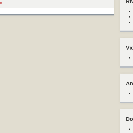
Ri
a
Vi
An
Do