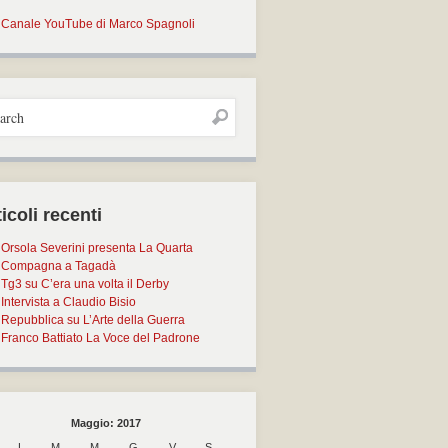
Canale YouTube di Marco Spagnoli
icoli recenti
Orsola Severini presenta La Quarta
Compagna a Tagadà
Tg3 su C’era una volta il Derby
Intervista a Claudio Bisio
Repubblica su L’Arte della Guerra
Franco Battiato La Voce del Padrone
Maggio: 2017
L
M
M
G
V
S