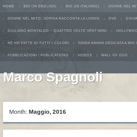
HOME
BIO (IN ENGLISH)
BIO (IN ITALIANO)
DONNE NEL MI
DONNE NEL MITO: SOPHIA RACCONTA LA LOREN
DVD
GIOV
GIULIANO MONTALDO – QUATTRO VOLTE VENT’ANNI
HOLLYWOO
NE HO FATTE DI TUTTI I COLORI
NINNA NANNA DEDICATA A MIO
PUBBLICAZIONI / PUBLICATIONS
VIDEOS
WALL OF EGO
Marco Spagnoli
I intend to live forever. Or die trying...Groucho Marx
Month:
Maggio, 2016