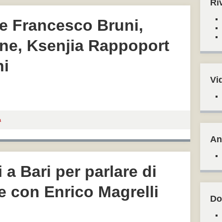
Ri
ste Francesco Bruni,
ne, Ksenjia Rappoport
ni
Vi
a
An
a Bari per parlare di
e con Enrico Magrelli
Do