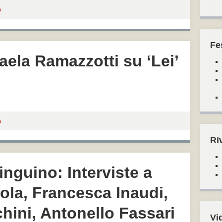
a
Fe
caela Ramazzotti su ‘Lei’
a
Ri
nguino: Interviste a
la, Francesca Inaudi,
hini, Antonello Fassari
Vi