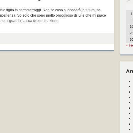
 Mio figlio fa cortometraggi. Non so cosa succederà in futuro, se
2
esperienza. So solo che sono molto orgoglioso di lui e che mi piace
9
il suo sguardo, la sua determinazione.
1
2
3
« F
Ar