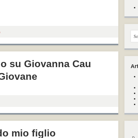
a
no su Giovanna Cau
Art
Giovane
do mio figlio
D