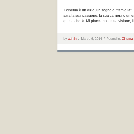
Il cinema è un vizio, un sogno di “famiglia”.
sarà la sua passione, la sua carriera o un’
quello che fa. Mi piacciono la sua visione, 
by
admin
/
Marzo 6, 2014 /
Posted in:
Cinema