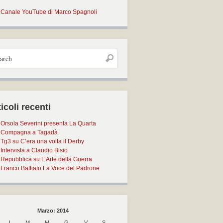
Canale YouTube di Marco Spagnoli
icoli recenti
Orsola Severini presenta La Quarta
Compagna a Tagadà
Tg3 su C’era una volta il Derby
Intervista a Claudio Bisio
Repubblica su L’Arte della Guerra
Franco Battiato La Voce del Padrone
Marzo: 2014
L
M
M
G
V
S