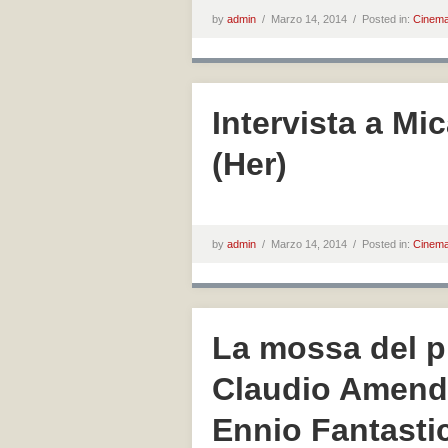
by
admin
/
Marzo 14, 2014 /
Posted in:
Cinem
Intervista a Mi
(Her)
by
admin
/
Marzo 14, 2014 /
Posted in:
Cinem
La mossa del pi
Claudio Amendo
Ennio Fantastic