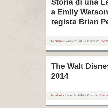
Storia di una La
a Emily Watson,
regista Brian P
by
admin
/
Marzo 24, 2014 /
Posted in:
Cinem
The Walt Disn
2014
by
admin
/
Marzo 24, 2014 /
Posted in:
Cinem