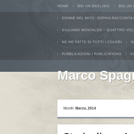
HOME
BIO (IN ENGLISH)
BIO (IN
DONNE NEL MITO: SOPHIA RACCONTA 
GIULIANO MONTALDO – QUATTRO VOL
NE HO FATTE DI TUTTI I COLORI
N
PUBBLICAZIONI / PUBLICATIONS
V
Marco Spag
I intend to live forever. Or die trying...Gro
Month:
Marzo, 2014