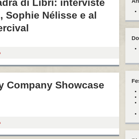
dra di Libri: interviste
An
 Sophie Nélisse e al
ercival
Do
a
Fe
ey Company Showcase
a