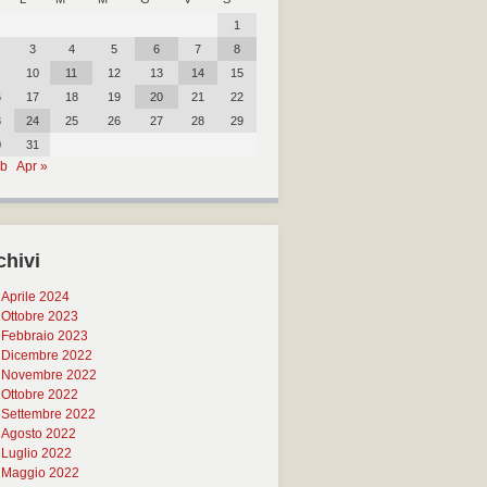
1
3
4
5
6
7
8
10
11
12
13
14
15
6
17
18
19
20
21
22
3
24
25
26
27
28
29
0
31
eb
Apr »
chivi
Aprile 2024
Ottobre 2023
Febbraio 2023
Dicembre 2022
Novembre 2022
Ottobre 2022
Settembre 2022
Agosto 2022
Luglio 2022
Maggio 2022