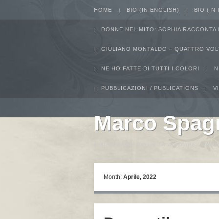
HOME
BIO (IN ENGLISH)
BIO (IN
DONNE NEL MITO: SOPHIA RACCONTA 
GIULIANO MONTALDO – QUATTRO VOL
NE HO FATTE DI TUTTI I COLORI
N
PUBBLICAZIONI / PUBLICATIONS
V
Marco Spag
I intend to live forever. Or die trying...Gro
Month:
Aprile, 2022