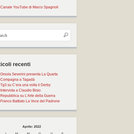
Canale YouTube di Marco Spagnoli
icoli recenti
Orsola Severini presenta La Quarta
Compagna a Tagadà
Tg3 su C’era una volta il Derby
Intervista a Claudio Bisio
Repubblica su L’Arte della Guerra
Franco Battiato La Voce del Padrone
Aprile: 2022
L
M
M
G
V
S