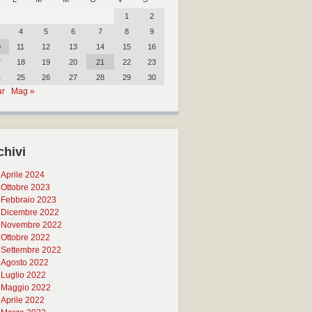
1
2
4
5
6
7
8
9
0
11
12
13
14
15
16
7
18
19
20
21
22
23
4
25
26
27
28
29
30
ar
Mag »
chivi
Aprile 2024
Ottobre 2023
Febbraio 2023
Dicembre 2022
Novembre 2022
Ottobre 2022
Settembre 2022
Agosto 2022
Luglio 2022
Maggio 2022
Aprile 2022