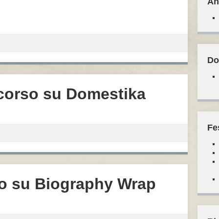
An
Do
 corso su Domestika
Fe
ino su Biography Wrap