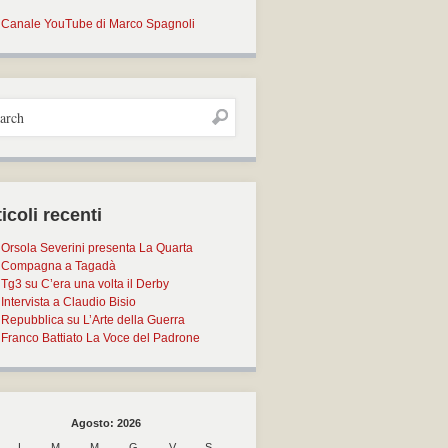
Canale YouTube di Marco Spagnoli
icoli recenti
Orsola Severini presenta La Quarta
Compagna a Tagadà
Tg3 su C’era una volta il Derby
Intervista a Claudio Bisio
Repubblica su L’Arte della Guerra
Franco Battiato La Voce del Padrone
Agosto: 2026
L
M
M
G
V
S