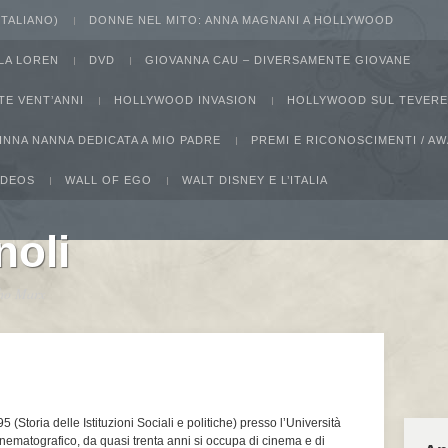
 ITALIANO)
DONNE NEL MITO: ANNA MAGNANI A HOLLYWOOD
LA LOREN
DVD
GIOVANNA CAU – DIVERSAMENTE GIOVANE
TE VENT’ANNI
HOLLYWOOD INVASION
HOLLYWOOD SUL TEVERE
INNA NANNA DEDICATA A MIO PADRE
PREMI E RICONOSCIMENTI / 
IDEOS
WALL OF EGO
WALT DISNEY E L’ITALIA
noli
ucho Marx
 (Storia delle Istituzioni Sociali e politiche) presso l’Università
cinematografico, da quasi trenta anni si occupa di cinema e di