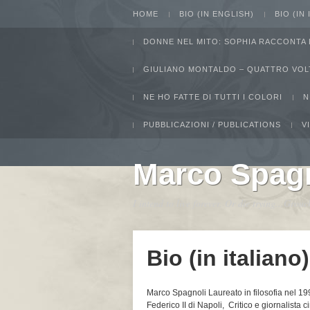
HOME
BIO (IN ENGLISH)
BIO (IN
DONNE NEL MITO: SOPHIA RACCONTA 
GIULIANO MONTALDO – QUATTRO VOL
NE HO FATTE DI TUTTI I COLORI
N
PUBBLICAZIONI / PUBLICATIONS
V
Marco Spag
I intend to live forever. Or die trying...Gro
Bio (in italiano)
Marco Spagnoli Laureato in filosofia nel 1995
Federico II di Napoli, Critico e giornalista 