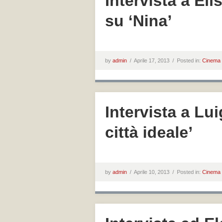
Intervista a El
su ‘Nina’
by
admin
/
Aprile 17, 2013 /
Posted in:
Cinema
Intervista a Lu
città ideale’
by
admin
/
Aprile 10, 2013 /
Posted in:
Cinema