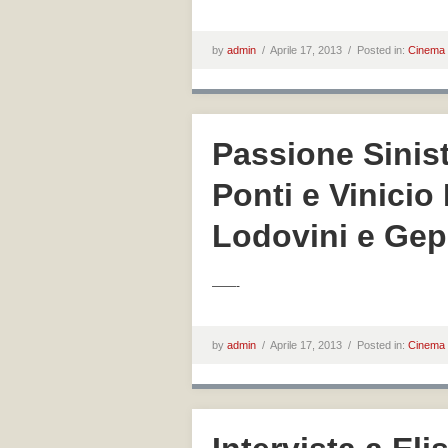
by
admin
/
Aprile 17, 2013 /
Posted in:
Cinema
Passione Sinist
Ponti e Vinicio
Lodovini e Gep
——-
by
admin
/
Aprile 17, 2013 /
Posted in:
Cinema