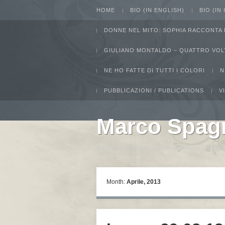
HOME
BIO (IN ENGLISH)
BIO (IN
DONNE NEL MITO: SOPHIA RACCONTA 
GIULIANO MONTALDO – QUATTRO VOL
NE HO FATTE DI TUTTI I COLORI
N
PUBBLICAZIONI / PUBLICATIONS
V
Marco Spag
I intend to live forever. Or die trying...Gro
Month:
Aprile, 2013