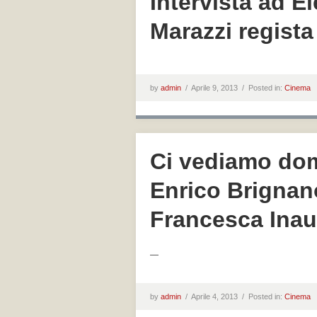
Intervista ad E
Marazzi regista 
by
admin
/
Aprile 9, 2013 /
Posted in:
Cinema
Ci vediamo doma
Enrico Brignano
Francesca Inau
—
by
admin
/
Aprile 4, 2013 /
Posted in:
Cinema