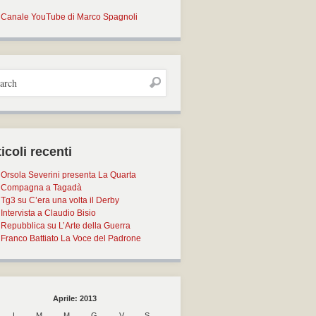
Canale YouTube di Marco Spagnoli
icoli recenti
Orsola Severini presenta La Quarta
Compagna a Tagadà
Tg3 su C’era una volta il Derby
Intervista a Claudio Bisio
Repubblica su L’Arte della Guerra
Franco Battiato La Voce del Padrone
Aprile: 2013
L
M
M
G
V
S