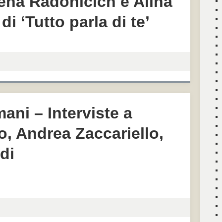
lena Radonicich e Alina
di ‘Tutto parla di te’
ni – Interviste a
, Andrea Zaccariello,
di