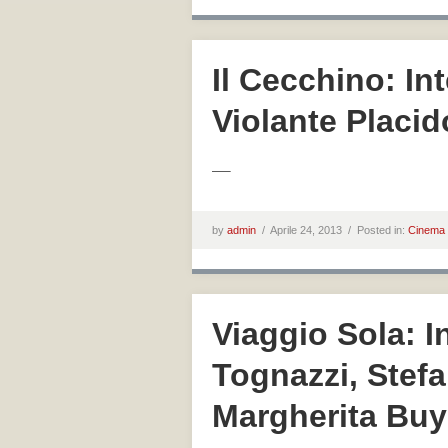
Il Cecchino: In
Violante Placi
—–
by
admin
/
Aprile 24, 2013 /
Posted in:
Cinema
Viaggio Sola: I
Tognazzi, Stef
Margherita Buy