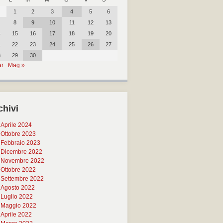
1
2
3
4
5
6
8
9
10
11
12
13
4
15
16
17
18
19
20
1
22
23
24
25
26
27
8
29
30
ar
Mag »
chivi
Aprile 2024
Ottobre 2023
Febbraio 2023
Dicembre 2022
Novembre 2022
Ottobre 2022
Settembre 2022
Agosto 2022
Luglio 2022
Maggio 2022
Aprile 2022