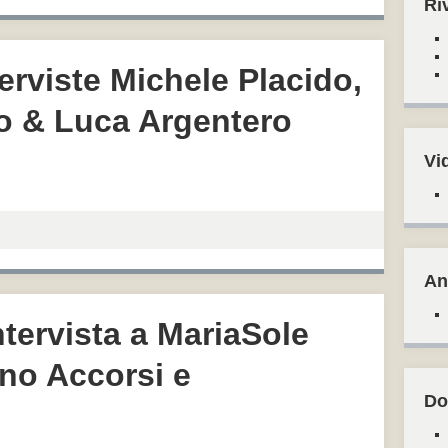
Ri
terviste Michele Placido,
do & Luca Argentero
Vi
An
ntervista a MariaSole
ano Accorsi e
Do