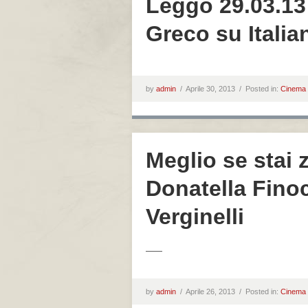
Leggo 29.03.13 
Greco su Itali
by
admin
/
Aprile 30, 2013 /
Posted in:
Cinema
Meglio se stai z
Donatella Fino
Verginelli
——
by
admin
/
Aprile 26, 2013 /
Posted in:
Cinema