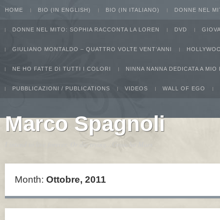
HOME
BIO (IN ENGLISH)
BIO (IN ITALIANO)
DONNE NEL MI
DONNE NEL MITO: SOPHIA RACCONTA LA LOREN
DVD
GIOV
GIULIANO MONTALDO – QUATTRO VOLTE VENT’ANNI
HOLLYWOO
NE HO FATTE DI TUTTI I COLORI
NINNA NANNA DEDICATA A MIO
PUBBLICAZIONI / PUBLICATIONS
VIDEOS
WALL OF EGO
Marco Spagnoli
I intend to live forever. Or die trying...Groucho Marx
Month:
Ottobre, 2011