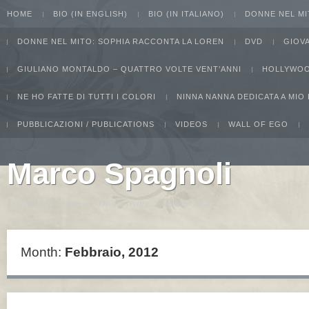
HOME
BIO (IN ENGLISH)
BIO (IN ITALIANO)
DONNE NEL MI
DONNE NEL MITO: SOPHIA RACCONTA LA LOREN
DVD
GIOV
GIULIANO MONTALDO – QUATTRO VOLTE VENT’ANNI
HOLLYWOO
NE HO FATTE DI TUTTI I COLORI
NINNA NANNA DEDICATA A MIO
PUBBLICAZIONI / PUBLICATIONS
VIDEOS
WALL OF EGO
Marco Spagnoli
I intend to live forever. Or die trying...Groucho Marx
Month:
Febbraio, 2012