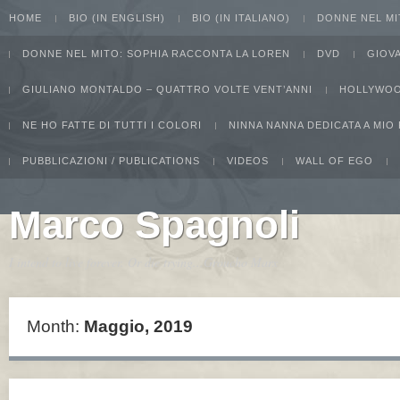
HOME
BIO (IN ENGLISH)
BIO (IN ITALIANO)
DONNE NEL MI
DONNE NEL MITO: SOPHIA RACCONTA LA LOREN
DVD
GIOV
GIULIANO MONTALDO – QUATTRO VOLTE VENT’ANNI
HOLLYWOO
NE HO FATTE DI TUTTI I COLORI
NINNA NANNA DEDICATA A MIO
PUBBLICAZIONI / PUBLICATIONS
VIDEOS
WALL OF EGO
Marco Spagnoli
I intend to live forever. Or die trying...Groucho Marx
Month:
Maggio, 2019