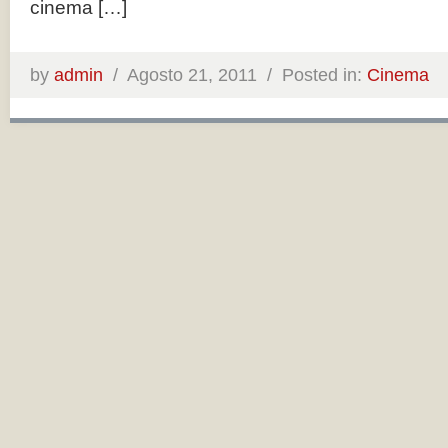
cinema […]
by
admin
/
Agosto 21, 2011 /
Posted in:
Cinema