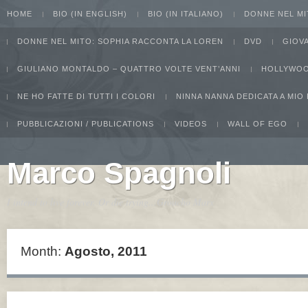
HOME
BIO (IN ENGLISH)
BIO (IN ITALIANO)
DONNE NEL MI
DONNE NEL MITO: SOPHIA RACCONTA LA LOREN
DVD
GIOV
GIULIANO MONTALDO – QUATTRO VOLTE VENT’ANNI
HOLLYWOO
NE HO FATTE DI TUTTI I COLORI
NINNA NANNA DEDICATA A MIO
PUBBLICAZIONI / PUBLICATIONS
VIDEOS
WALL OF EGO
Marco Spagnoli
I intend to live forever. Or die trying...Groucho Marx
Month:
Agosto, 2011