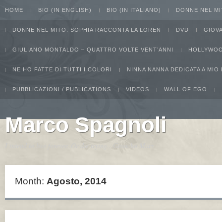
HOME
BIO (IN ENGLISH)
BIO (IN ITALIANO)
DONNE NEL MI
DONNE NEL MITO: SOPHIA RACCONTA LA LOREN
DVD
GIOV
GIULIANO MONTALDO – QUATTRO VOLTE VENT’ANNI
HOLLYWOO
NE HO FATTE DI TUTTI I COLORI
NINNA NANNA DEDICATA A MIO
PUBBLICAZIONI / PUBLICATIONS
VIDEOS
WALL OF EGO
Marco Spagnoli
I intend to live forever. Or die trying...Groucho Marx
Month:
Agosto, 2014