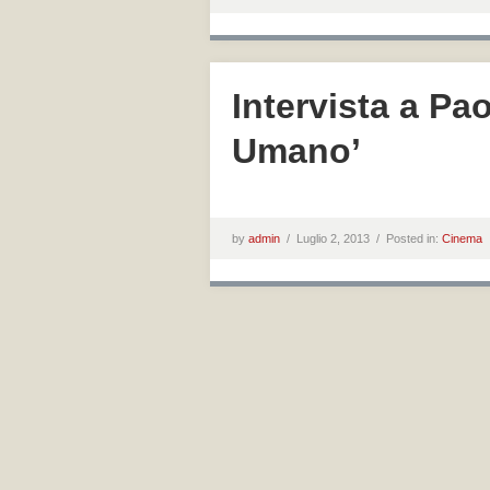
Intervista a Pao
Umano’
by
admin
/
Luglio 2, 2013 /
Posted in:
Cinema