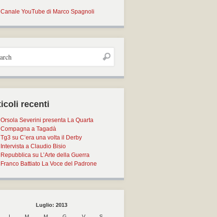
Canale YouTube di Marco Spagnoli
icoli recenti
Orsola Severini presenta La Quarta
Compagna a Tagadà
Tg3 su C’era una volta il Derby
Intervista a Claudio Bisio
Repubblica su L’Arte della Guerra
Franco Battiato La Voce del Padrone
Luglio: 2013
L
M
M
G
V
S