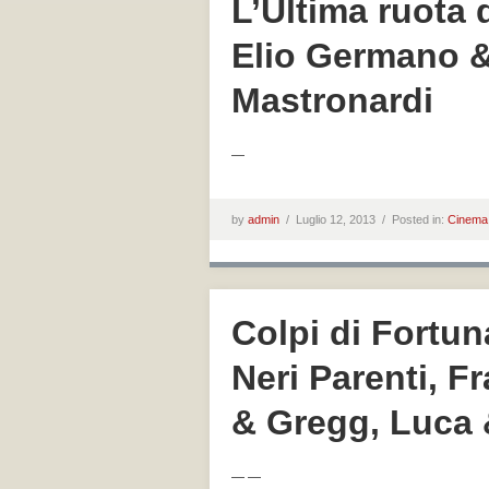
L’Ultima ruota d
Elio Germano 
Mastronardi
—
by
admin
/
Luglio 12, 2013 /
Posted in:
Cinema
Colpi di Fortuna
Neri Parenti, F
& Gregg, Luca 
— —