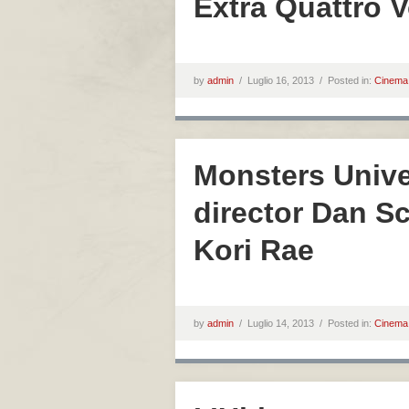
Extra Quattro V
by
admin
/
Luglio 16, 2013 /
Posted in:
Cinema
Monsters Univer
director Dan S
Kori Rae
by
admin
/
Luglio 14, 2013 /
Posted in:
Cinema