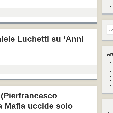
niele Luchetti su ‘Anni
Art
F (Pierfrancesco
La Mafia uccide solo
D