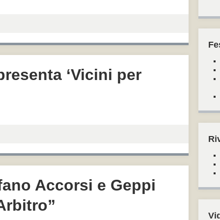
Fe
resenta ‘Vicini per
Ri
efano Accorsi e Geppi
Arbitro”
Vi