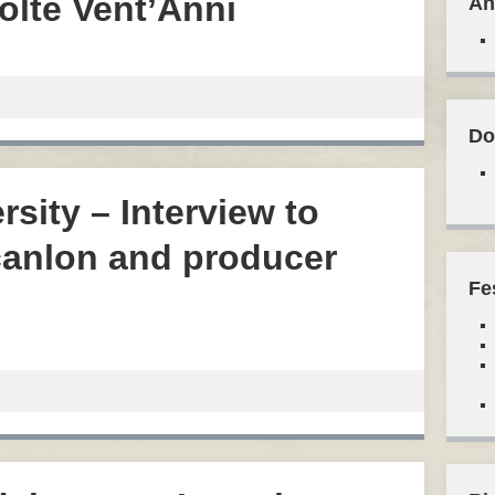
olte Vent’Anni
An
Do
sity – Interview to
canlon and producer
Fe