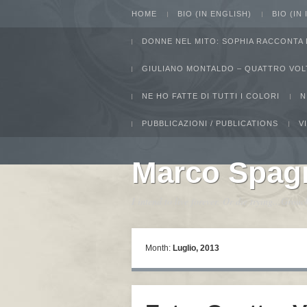
HOME
BIO (IN ENGLISH)
BIO (IN
DONNE NEL MITO: SOPHIA RACCONTA 
GIULIANO MONTALDO – QUATTRO VOL
NE HO FATTE DI TUTTI I COLORI
N
PUBBLICAZIONI / PUBLICATIONS
V
Marco Spag
I intend to live forever. Or die trying...Gro
Month:
Luglio, 2013