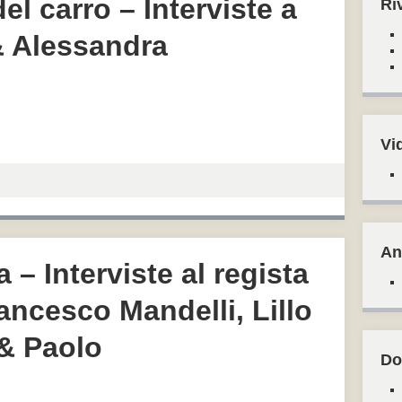
el carro – Interviste a
Ri
& Alessandra
Vi
An
 – Interviste al regista
rancesco Mandelli, Lillo
& Paolo
Do