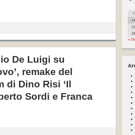
7
1
2
2
« Gi
bio De Luigi su
Ar
ovo’, remake del
 di Dino Risi ‘Il
berto Sordi e Franca