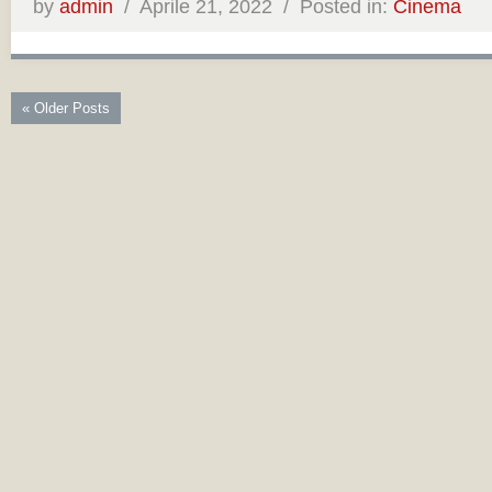
by
admin
/
Aprile 21, 2022 /
Posted in:
Cinema
« Older Posts