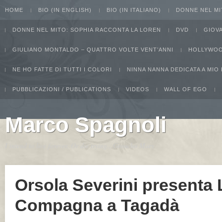
HOME
BIO (IN ENGLISH)
BIO (IN ITALIANO)
DONNE NEL MI
DONNE NEL MITO: SOPHIA RACCONTA LA LOREN
DVD
GIOV
GIULIANO MONTALDO – QUATTRO VOLTE VENT’ANNI
HOLLYWOO
NE HO FATTE DI TUTTI I COLORI
NINNA NANNA DEDICATA A MIO
PUBBLICAZIONI / PUBLICATIONS
VIDEOS
WALL OF EGO
Marco Spagnoli
I intend to live forever. Or die trying...Groucho Marx
Orsola Severini presenta 
Compagna a Tagadà