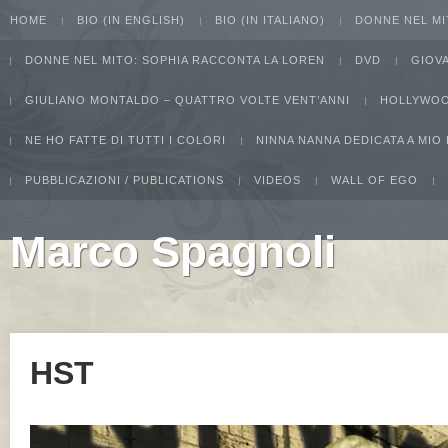
HOME
BIO (IN ENGLISH)
BIO (IN ITALIANO)
DONNE NEL MI
DONNE NEL MITO: SOPHIA RACCONTA LA LOREN
DVD
GIOV
GIULIANO MONTALDO – QUATTRO VOLTE VENT’ANNI
HOLLYWOO
NE HO FATTE DI TUTTI I COLORI
NINNA NANNA DEDICATA A MIO
PUBBLICAZIONI / PUBLICATIONS
VIDEOS
WALL OF EGO
Marco Spagnoli
I intend to live forever. Or die trying...Groucho Marx
HST