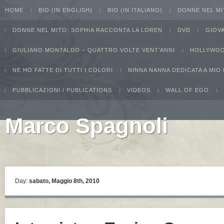
HOME
BIO (IN ENGLISH)
BIO (IN ITALIANO)
DONNE NEL MI
DONNE NEL MITO: SOPHIA RACCONTA LA LOREN
DVD
GIOV
GIULIANO MONTALDO – QUATTRO VOLTE VENT’ANNI
HOLLYWOO
NE HO FATTE DI TUTTI I COLORI
NINNA NANNA DEDICATA A MIO
PUBBLICAZIONI / PUBLICATIONS
VIDEOS
WALL OF EGO
Marco Spagnoli
I intend to live forever. Or die trying...Groucho Marx
Day:
sabato, Maggio 8th, 2010