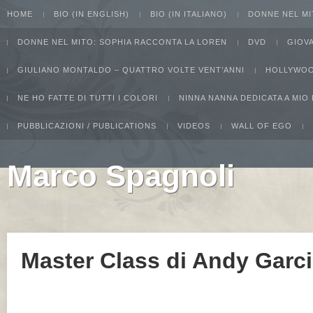
HOME
BIO (IN ENGLISH)
BIO (IN ITALIANO)
DONNE NEL MI
DONNE NEL MITO: SOPHIA RACCONTA LA LOREN
DVD
GIOV
GIULIANO MONTALDO – QUATTRO VOLTE VENT’ANNI
HOLLYWOO
NE HO FATTE DI TUTTI I COLORI
NINNA NANNA DEDICATA A MIO
PUBBLICAZIONI / PUBLICATIONS
VIDEOS
WALL OF EGO
Marco Spagnoli
I intend to live forever. Or die trying...Groucho Marx
Master Class di Andy Garc