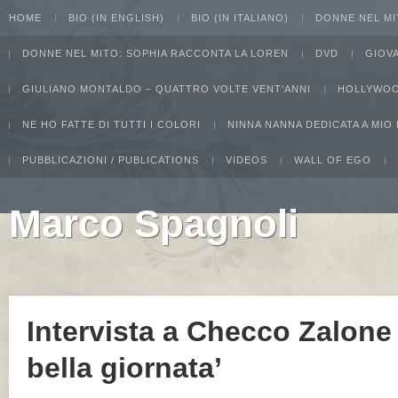
HOME
BIO (IN ENGLISH)
BIO (IN ITALIANO)
DONNE NEL MI
DONNE NEL MITO: SOPHIA RACCONTA LA LOREN
DVD
GIOV
GIULIANO MONTALDO – QUATTRO VOLTE VENT’ANNI
HOLLYWOO
NE HO FATTE DI TUTTI I COLORI
NINNA NANNA DEDICATA A MIO
PUBBLICAZIONI / PUBLICATIONS
VIDEOS
WALL OF EGO
Marco Spagnoli
I intend to live forever. Or die trying...Groucho Marx
Intervista a Checco Zalone
bella giornata’