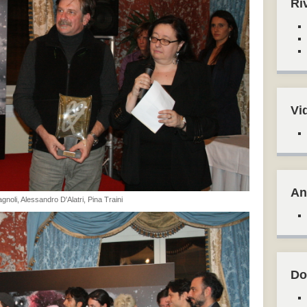
Ri
Vi
An
noli, Alessandro D'Alatri, Pina Traini
Do