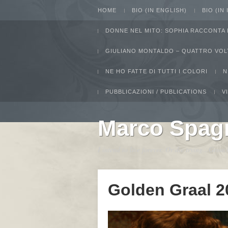
HOME
BIO (IN ENGLISH)
BIO (IN
DONNE NEL MITO: SOPHIA RACCONTA 
GIULIANO MONTALDO – QUATTRO VOL
NE HO FATTE DI TUTTI I COLORI
N
PUBBLICAZIONI / PUBLICATIONS
V
Marco Spag
I intend to live forever. Or die trying...Gro
Golden Graal 2