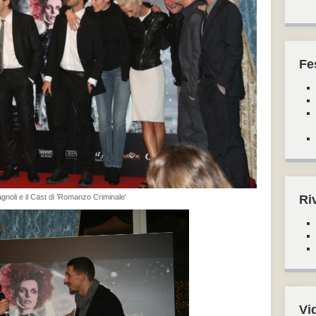
Fe
noli e il Cast di 'Romanzo Criminale'
Ri
Vi