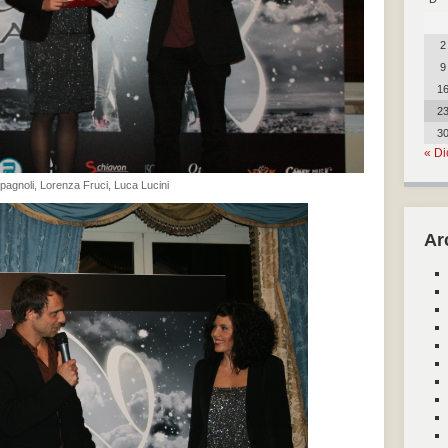
2
9
1
2
3
« Di
agnoli, Lorenza Fruci, Luca Lucini
Ar