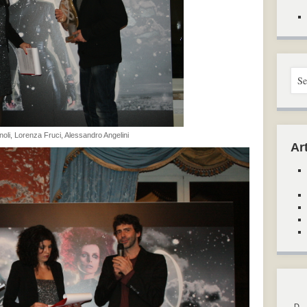
li, Lorenza Fruci, Alessandro Angelini
Art
D