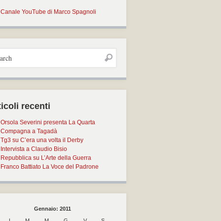
Canale YouTube di Marco Spagnoli
icoli recenti
Orsola Severini presenta La Quarta
Compagna a Tagadà
Tg3 su C’era una volta il Derby
Intervista a Claudio Bisio
Repubblica su L’Arte della Guerra
Franco Battiato La Voce del Padrone
Gennaio: 2011
L
M
M
G
V
S