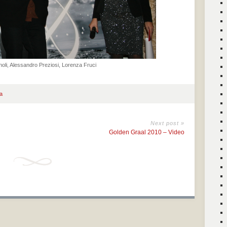
li, Alessandro Preziosi, Lorenza Fruci
a
Next post »
Golden Graal 2010 – Video