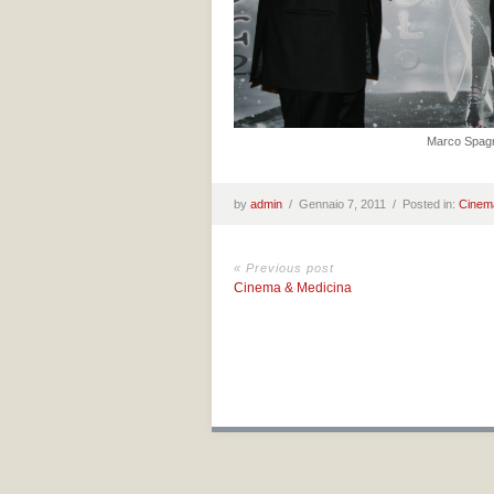
Marco Spagno
by
admin
/
Gennaio 7, 2011 /
Posted in:
Cinem
« Previous post
Cinema & Medicina