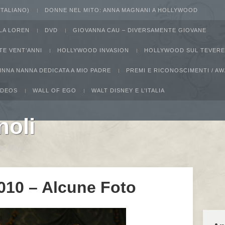
 ITALIANO)
DONNE NEL MITO: ANNA MAGNANI A HOLLYWOOD
LA LOREN
DVD
GIOVANNA CAU – DIVERSAMENTE GIOVANE
TE VENT’ANNI
HOLLYWOOD INVASION
HOLLYWOOD SUL TEVERE
INNA NANNA DEDICATA A MIO PADRE
PREMI E RICONOSCIMENTI / 
IDEOS
WALL OF EGO
WALT DISNEY E L’ITALIA
noli
ucho Marx
010 – Alcune Foto