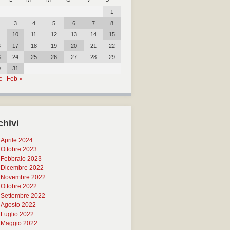
1
3
4
5
6
7
8
10
11
12
13
14
15
6
17
18
19
20
21
22
3
24
25
26
27
28
29
0
31
c
Feb »
chivi
Aprile 2024
Ottobre 2023
Febbraio 2023
Dicembre 2022
Novembre 2022
Ottobre 2022
Settembre 2022
Agosto 2022
Luglio 2022
Maggio 2022