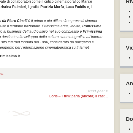
Ri
vale di collaboratori come il critico cinematografico
Marco
ristina Palmieri
, i grafici
Patrizia Morfù
,
Luca Foddis
e, il
to
da Piero Cinelli
è il primo e più diffuso free press di cinema
tutto il territorio nazionale. Primissima edita, inoltre,
Primissima
to al business dell’audiovisivo nel suo complesso e
Primissima
o destinato allo sviluppo della cultura cinematografica all’interno
il sito Internet fondato nel 1996, considerato da navigatori e
Vi
erimento per l’informazione cinematografica su Internet.
rimissima.it
ma
An
Next post »
Boris – Il film: parla (ancora) il cast…
Do