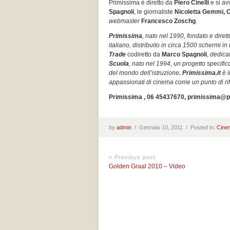
Primissima è diretto da
Piero Cinelli
e si av
Spagnoli
, le giornaliste
Nicoletta Gemmi, C
webmaster
Francesco Zoschg
.
Primissima
, nato nel 1990, fondato e diret
italiano, distribuito in circa 1500 schermi in 
Trade
codiretto da
Marco Spagnoli
,
dedica
Scuola
, nato nel 1994, un progetto specific
del mondo dell’istruzione
. Primissima.it
è 
appassionati di cinema come un punto di rif
Primissima , 06 45437670, primissima@p
by
admin
/
Gennaio 10, 2011 /
Posted in:
Cine
« Previous post
Golden Graal 2010 – Video