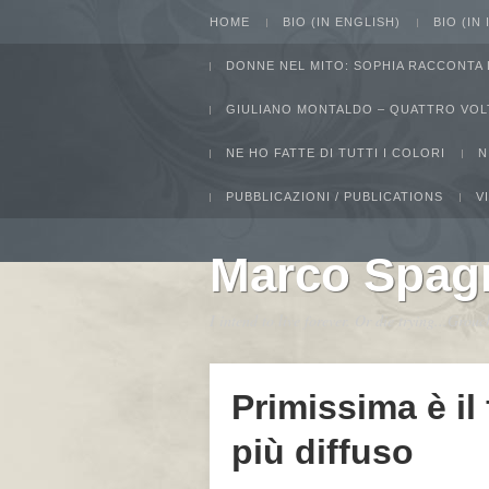
HOME
BIO (IN ENGLISH)
BIO (IN
DONNE NEL MITO: SOPHIA RACCONTA 
GIULIANO MONTALDO – QUATTRO VOL
NE HO FATTE DI TUTTI I COLORI
N
PUBBLICAZIONI / PUBLICATIONS
V
Marco Spag
I intend to live forever. Or die trying...Gro
Primissima è il
più diffuso