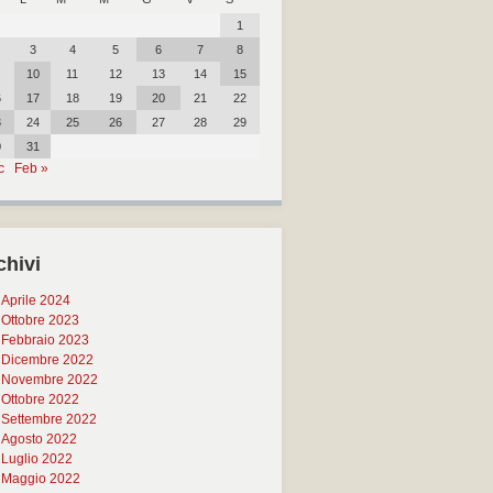
1
3
4
5
6
7
8
10
11
12
13
14
15
6
17
18
19
20
21
22
3
24
25
26
27
28
29
0
31
c
Feb »
chivi
Aprile 2024
Ottobre 2023
Febbraio 2023
Dicembre 2022
Novembre 2022
Ottobre 2022
Settembre 2022
Agosto 2022
Luglio 2022
Maggio 2022