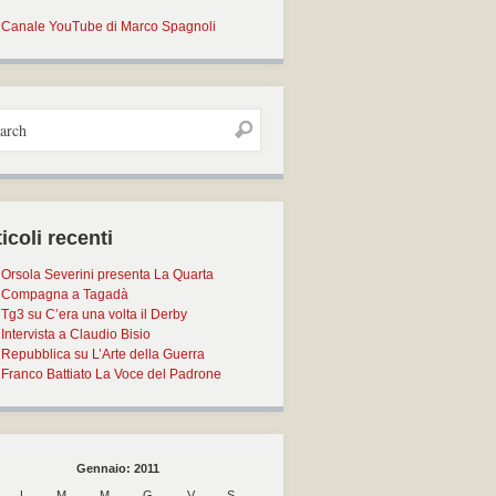
Canale YouTube di Marco Spagnoli
icoli recenti
Orsola Severini presenta La Quarta
Compagna a Tagadà
Tg3 su C’era una volta il Derby
Intervista a Claudio Bisio
Repubblica su L’Arte della Guerra
Franco Battiato La Voce del Padrone
Gennaio: 2011
L
M
M
G
V
S