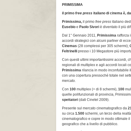
PRIMISSIMA
il primo
free press
italiano di cinema è, da
Primissima,
il primo
free press
italiano ded
Eusebio
e
Paolo Sivori
è diventato il più d
Dal 1° Gennaio 2011,
Primissima
rafforza 
accordi strategici con alcuni partner di ecc
Cinemas
(28 complessi per 305 schermi);
Feltrinelli
presso i 10 Megastore più importan
Con questi ultimi importantissimi accordi, ch
regionali di multiplex e agli accordi locali 
Primissima
rilancia in modo inconfutabile il
con una copertura pressoché totale nel setto
mercato.
Con
1
00
multiplex (+ di 8 schermi),
100
mul
quelle polifunzionali di provincia, Primissi
spettatori
(dati Cinetel 2009).
Presente sul mercato cinematografico da
2
su circa
1.500
schermi, un terzo della realtà
cinematografico e copre in modo ottimale il t
geografico che a livello di pubblico.