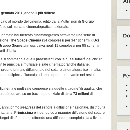
An
 gennaio 2011, anche il più diffuso.
icato al mondo del cinema, edito dalla Multivision di
Giorgio
iffuso sul mercato cinematografico nazionale.
Do
il primato nel mercato cinematografico attraverso una serie di
ezione:
The Space Cinema
(34 complessi per 347 schermi);
Uci
Gruppo Giometti
in esclusiva negli 11 complessi per 98 schermi;
ti d’Italia.
e si sommano a quelli preesistenti con la quasi totalità dei circuiti
con le principale multisale e sale cinematografiche italiane,
 proprio primato diffusionale nel settore cinematografico in Italia,
re multiplex, affiancata ad una copertura rilevante nel resto del
Fe
ticinema e multisale comprese sia quelle cittadine ‘di qualità’ che
ma può contare su un bacino potenziale di circa
73 milioni di
1
anni, primo
freepress
del settore a diffusione nazionale, distribuita
 italiana,
Primissima
è il periodico a maggior diffusione del settore
arget di riferimento, offrendo una diffusione completa sia a livello