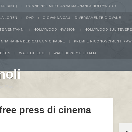
 ITALIANO)
DONNE NEL MITO: ANNA MAGNANI A HOLLYWOOD
LA LOREN
DVD
GIOVANNA CAU – DIVERSAMENTE GIOVANE
TE VENT’ANNI
HOLLYWOOD INVASION
HOLLYWOOD SUL TEVERE
INNA NANNA DEDICATA A MIO PADRE
PREMI E RICONOSCIMENTI / 
IDEOS
WALL OF EGO
WALT DISNEY E L’ITALIA
noli
ucho Marx
 free press di cinema