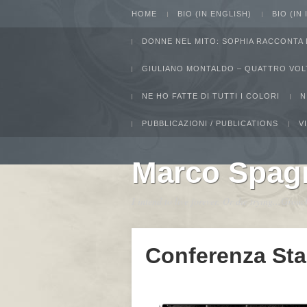
HOME
BIO (IN ENGLISH)
BIO (IN
DONNE NEL MITO: SOPHIA RACCONTA 
GIULIANO MONTALDO – QUATTRO VOL
NE HO FATTE DI TUTTI I COLORI
N
PUBBLICAZIONI / PUBLICATIONS
V
Marco Spag
I intend to live forever. Or die trying...Gro
Conferenza Sta