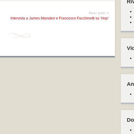
Ri
Next post »
Intervista a James Marsden e Francesco Facchinetti su ‘Hop’
Vi
An
Do