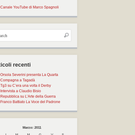
Canale YouTube di Marco Spagnoli
icoli recenti
Orsola Severini presenta La Quarta
Compagna a Tagadà
Tg3 su C’era una volta il Derby
Intervista a Claudio Bisio
Repubblica su L’Arte della Guerra
Franco Battiato La Voce del Padrone
Marzo: 2011
L
M
M
G
V
S