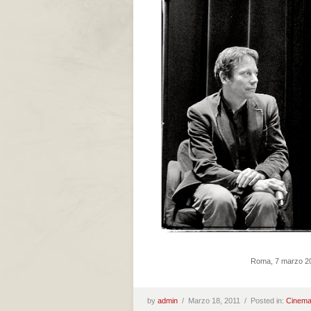
Roma, 7 marzo 201
by
admin
/
Marzo 18, 2011 /
Posted in:
Cinem