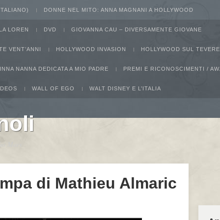
 ITALIANO)
DONNE NEL MITO: ANNA MAGNANI A HOLLYWOOD
LA LOREN
DVD
GIOVANNA CAU – DIVERSAMENTE GIOVANE
TE VENT’ANNI
HOLLYWOOD INVASION
HOLLYWOOD SUL TEVERE
INNA NANNA DEDICATA A MIO PADRE
PREMI E RICONOSCIMENTI / 
IDEOS
WALL OF EGO
WALT DISNEY E L’ITALIA
noli
ucho Marx
mpa di Mathieu Almaric