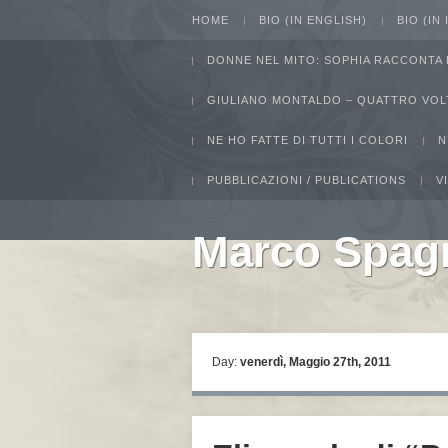
HOME
BIO (IN ENGLISH)
BIO (IN
DONNE NEL MITO: SOPHIA RACCONTA 
GIULIANO MONTALDO – QUATTRO VOL
NE HO FATTE DI TUTTI I COLORI
N
PUBBLICAZIONI / PUBLICATIONS
V
Marco Spag
I intend to live forever. Or die trying...Gro
Day:
venerdì, Maggio 27th, 2011