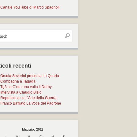
Canale YouTube di Marco Spagnoli
icoli recenti
Orsola Severini presenta La Quarta
Compagna a Tagadà
Tg3 su C’era una volta il Derby
Intervista a Claudio Bisio
Repubblica su L’Arte della Guerra
Franco Battiato La Voce del Padrone
Maggio: 2011
L
M
M
G
V
S