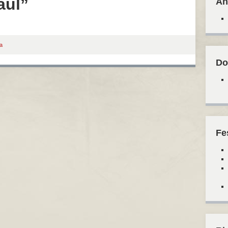
aul”
An
a
Do
Fe