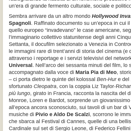
un’era di grande fermento culturale, sociale e politic
Sembra arrivare da un altro mondo
Hollywood Inva
Spagnoli
. Raffinato documento su un’epoca in cui il
quello europeo “invadevano” le case americane, se
l’immaginario collettivo statunitense degli anni Cinq
Settanta, il docufilm selezionato a Venezia in Contro
le immagini rare di trent’anni di storia del cinema (e
attraverso i reportage e i servizi televisivi del netw
Universal
. Nell’arco dei sessanta minuti del film, lo
accompagnato dalla voce di
Maria Pia di Meo
, stor
– ci porta dietro le quinte del kolossal
Ben-Hur
e del
sfortunato
Cleopatra
, con la coppia Liz Taylor-Richa
più lungo
, girato in Francia, racconta la nascita del 
Monroe, Loren e Bardot, sorprende un giovanissimo
all’epoca ancora sconosciuto, sui tavoli di un bar di 
musiche di
Pivio e Aldo De Scalzi
, scorrono le imm
che sbarca al Festival di Cannes, quelle di una bell
Cardinale sul set di Sergio Leone, di Federico Fellini