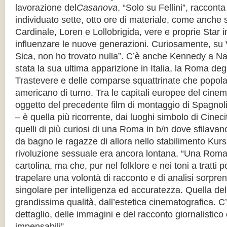
lavorazione del
Casanova
. “Solo su Fellini”, racconta 
individuato sette, otto ore di materiale, come anche
Cardinale, Loren e Lollobrigida, vere e proprie Star i
influenzare le nuove generazioni. Curiosamente, su V
Sica, non ho trovato nulla”. C’è anche Kennedy a Nap
stata la sua ultima apparizione in Italia, la Roma degl
Trastevere e delle comparse squattrinate che popola
americano di turno. Tra le capitali europee del cinema
oggetto del precedente film di montaggio di Spagnol
– è quella più ricorrente, dai luoghi simbolo di Cinec
quelli di più curiosi di una Roma in b/n dove sfilavan
da bagno le ragazze di allora nello stabilimento Kursa
rivoluzione sessuale era ancora lontana. “Una Roma
cartolina, ma che, pur nel folklore e nei toni a tratti po
trapelare una volontà di racconto e di analisi sorpre
singolare per intelligenza ed accuratezza. Quella del
grandissima qualità, dall’estetica cinematografica. C
dettaglio, delle immagini e del racconto giornalistic
impensabili”.