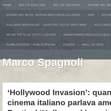
HOME
BIO (IN ENGLISH)
BIO (IN ITALIANO)
DONNE NEL MI
DONNE NEL MITO: SOPHIA RACCONTA LA LOREN
DVD
GIOV
GIULIANO MONTALDO – QUATTRO VOLTE VENT’ANNI
HOLLYWOO
NE HO FATTE DI TUTTI I COLORI
NINNA NANNA DEDICATA A MIO
PUBBLICAZIONI / PUBLICATIONS
VIDEOS
WALL OF EGO
Marco Spagnoli
I intend to live forever. Or die trying...Groucho Marx
‘Hollywood Invasion’: quan
cinema italiano parlava am