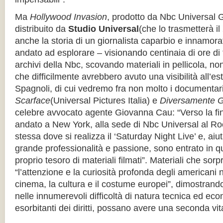
Ma
Hollywood Invasion
, prodotto da Nbc Universal G
distribuito da
Studio Universal
(che lo trasmetterà il
anche la storia di un giornalista caparbio e innamor
andato ad esplorare – visionando centinaia di ore di fi
archivi della Nbc, scovando materiali in pellicola, non
che difficilmente avrebbero avuto una visibilità all’e
Spagnoli, di cui vedremo fra non molto i documentar
Scarface
(Universal Pictures Italia) e
Diversamente 
celebre avvocato agente Giovanna Cau: “Verso la fin
andato a New York, alla sede di Nbc Universal al Roc
stessa dove si realizza il ‘Saturday Night Live’ e, ai
grande professionalità e passione, sono entrato in q
proprio tesoro di materiali filmati”. Materiali che so
“l’attenzione e la curiosità profonda degli americani n
cinema, la cultura e il costume europei”, dimostrando
nelle innumerevoli difficoltà di natura tecnica ed econ
esorbitanti dei diritti, possano avere una seconda vit