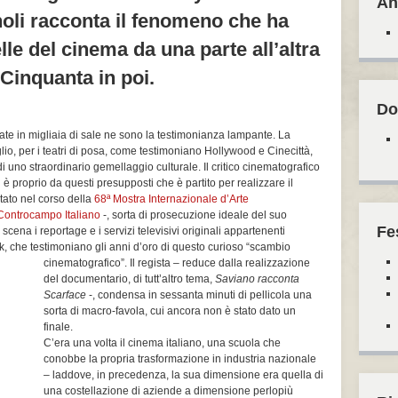
An
oli racconta il fenomeno che ha
lle del cinema da una parte all’altra
 Cinquanta in poi.
Do
ttate in migliaia di sale ne sono la testimonianza lampante. La
glio, per i teatri di posa, come testimoniano Hollywood e Cinecittà,
i uno straordinario gemellaggio culturale. Il critico cinematografico
è proprio da questi presupposti che è partito per realizzare il
ato nel corso della
68ª Mostra Internazionale d’Arte
Controcampo Italiano
-, sorta di prosecuzione ideale del suo
Fe
 scena i reportage e i servizi televisivi originali appartenenti
k, che testimoniano gli anni d’oro di questo curioso “scambio
cinematografico”. Il
regista – reduce dalla realizzazione
del documentario, di tutt’altro tema,
Saviano racconta
Scarface
-, condensa in sessanta minuti di pellicola una
sorta di macro-favola, cui ancora non è stato dato un
finale.
C’era una volta il cinema italiano, una scuola che
conobbe la propria trasformazione in industria nazionale
– laddove, in precedenza, la sua dimensione era quella di
una costellazione di aziende a dimensione perlopiù