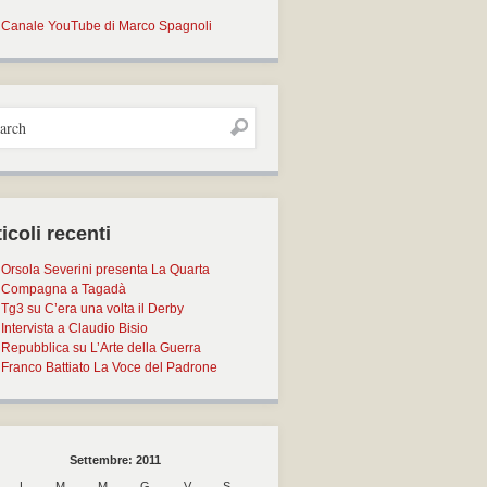
Canale YouTube di Marco Spagnoli
icoli recenti
Orsola Severini presenta La Quarta
Compagna a Tagadà
Tg3 su C’era una volta il Derby
Intervista a Claudio Bisio
Repubblica su L’Arte della Guerra
Franco Battiato La Voce del Padrone
Settembre: 2011
L
M
M
G
V
S