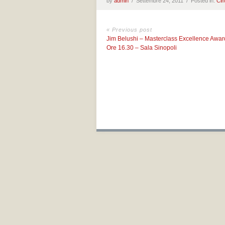
by
admin
/
Settembre 24, 2011 /
Posted in:
Ci
« Previous post
Jim Belushi – Masterclass Excellence Awa
Ore 16.30 – Sala Sinopoli