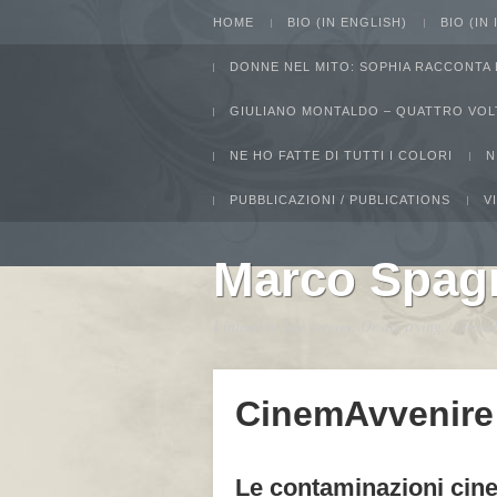
HOME
BIO (IN ENGLISH)
BIO (IN
DONNE NEL MITO: SOPHIA RACCONTA 
GIULIANO MONTALDO – QUATTRO VOL
NE HO FATTE DI TUTTI I COLORI
N
PUBBLICAZIONI / PUBLICATIONS
V
Marco Spag
I intend to live forever. Or die trying...Gro
CinemAvvenire
Le contaminazioni cin