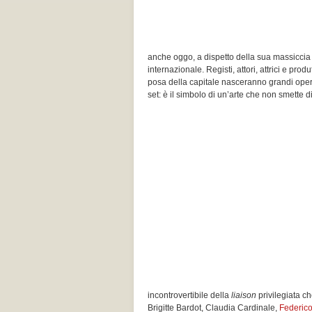
anche oggo, a dispetto della sua massiccia r
internazionale. Registi, attori, attrici e pr
posa della capitale nasceranno grandi opere
set: è il simbolo di un’arte che non smette di
incontrovertibile della
liaison
privilegiata ch
Brigitte Bardot, Claudia Cardinale,
Federico