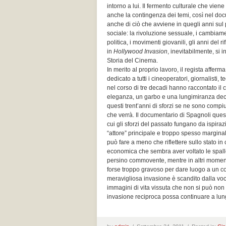
intorno a lui. Il fermento culturale che viene
anche la contingenza dei temi, così nel doc
anche di ciò che avviene in quegli anni sul 
sociale: la rivoluzione sessuale, i cambiame
politica, i movimenti giovanili, gli anni del 
in
Hollywood Invasion
, inevitabilmente, si 
Storia del Cinema.
In merito al proprio lavoro, il regista afferm
dedicato a tutti i cineoperatori, giornalisti, t
nel corso di tre decadi hanno raccontato il
eleganza, un garbo e una lungimiranza decisam
questi trent’anni di sforzi se ne sono compiu
che verrà. Il documentario di Spagnoli ques
cui gli sforzi del passato fungano da ispirazi
“attore” principale e troppo spesso margin
può fare a meno che riflettere sullo stato in 
economica che sembra aver voltato le spalle a
persino commovente, mentre in altri moment
forse troppo gravoso per dare luogo a un conf
meravigliosa invasione è scandito dalla vo
immagini di vita vissuta che non si può no
invasione reciproca possa continuare a l