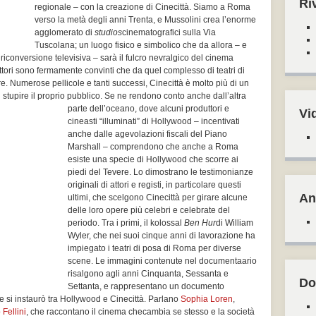
Ri
regionale – con la creazione di Cinecittà. Siamo a Roma
verso la metà degli anni Trenta, e Mussolini crea l’enorme
agglomerato di
studios
cinematografici sulla Via
Tuscolana; un luogo fisico e simbolico che da allora – e
iconversione televisiva – sarà il fulcro nevralgico del cinema
oduttori sono fermamente convinti che da quel complesso di teatri di
. Numerose pellicole e tanti successi, Cinecittà è molto più di un
 stupire il proprio
pubblico. Se ne rendono conto anche dall’altra
parte dell’oceano, dove alcuni produttori e
Vi
cineasti “illuminati” di Hollywood – incentivati
anche dalle agevolazioni fiscali del Piano
Marshall – comprendono che anche a Roma
esiste una specie di Hollywood che scorre ai
piedi del Tevere. Lo dimostrano le testimonianze
originali di attori e registi, in particolare questi
An
ultimi, che scelgono Cinecittà per girare alcune
delle loro opere più celebri e celebrate del
periodo. Tra i primi, il kolossal
Ben Hur
di William
Wyler, che nei suoi cinque anni di lavorazione ha
impiegato i teatri di posa di Roma per diverse
scene. Le immagini contenute nel documentaario
risalgono agli anni Cinquanta, Sessanta e
Do
Settanta, e rappresentano un documento
e si instaurò tra Hollywood e Cinecittà. Parlano
Sophia Loren
,
 Fellini
, che raccontano il cinema che
cambia se stesso e la società