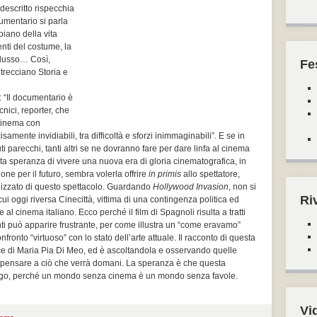
 descritto rispecchia
umentario si parla
piano della vita
nti del costume, la
riflusso… Così,
Fe
intrecciano Storia e
a: “Il documentario è
ecnici, reporter, che
 cinema con
ente invidiabili, tra difficoltà e sforzi inimmaginabili”. E se in
ti parecchi, tanti altri se ne dovranno fare per dare linfa al cinema
ta speranza di vivere una nuova era di gloria cinematografica, in
one per il futuro, sembra volerla offrire
in primis
allo spettatore,
alizzato di questo spettacolo. Guardando
Hollywood Invasion
, non si
Ri
cui oggi riversa Cinecittà, vittima di una contingenza politica ed
l cinema italiano. Ecco perché il film di Spagnoli risulta a tratti
i può apparire frustrante, per come illustra un “come eravamo”
ronto “virtuoso” con lo stato dell’arte attuale. Il racconto di questa
ce di Maria Pia Di Meo, ed è ascoltandola e osservando quelle
n pensare a ciò che verrà domani. La speranza è che questa
ungo, perché un mondo senza cinema è un mondo senza favole.
Vi