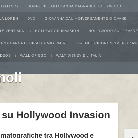
 ITALIANO)
DONNE NEL MITO: ANNA MAGNANI A HOLLYWOOD
LA LOREN
DVD
GIOVANNA CAU – DIVERSAMENTE GIOVANE
TE VENT’ANNI
HOLLYWOOD INVASION
HOLLYWOOD SUL TEVERE
INNA NANNA DEDICATA A MIO PADRE
PREMI E RICONOSCIMENTI / 
IDEOS
WALL OF EGO
WALT DISNEY E L’ITALIA
noli
ucho Marx
 su Hollywood Invasion
ematografiche tra Hollywood e