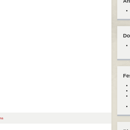
An
Do
Fe
ma