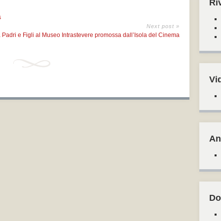
Ri
s
Next post »
Padri e Figli al Museo Intrastevere promossa dall’Isola del Cinema
Vi
An
Do