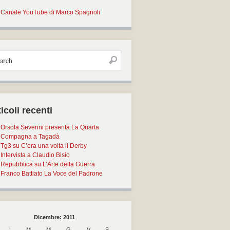
Canale YouTube di Marco Spagnoli
icoli recenti
Orsola Severini presenta La Quarta
Compagna a Tagadà
Tg3 su C’era una volta il Derby
Intervista a Claudio Bisio
Repubblica su L’Arte della Guerra
Franco Battiato La Voce del Padrone
Dicembre: 2011
L
M
M
G
V
S