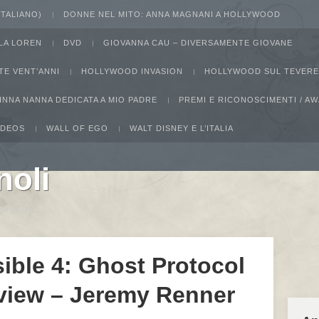
 ITALIANO)
DONNE NEL MITO: ANNA MAGNANI A HOLLYWOOD
LA LOREN
DVD
GIOVANNA CAU – DIVERSAMENTE GIOVANE
TE VENT’ANNI
HOLLYWOOD INVASION
HOLLYWOOD SUL TEVERE
INNA NANNA DEDICATA A MIO PADRE
PREMI E RICONOSCIMENTI / 
IDEOS
WALL OF EGO
WALT DISNEY E L’ITALIA
noli
ucho Marx
ible 4: Ghost Protocol
rview – Jeremy Renner