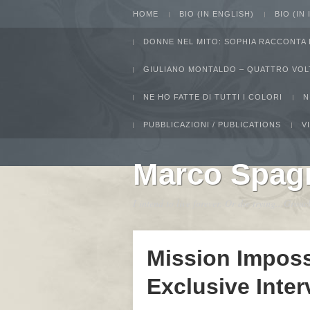
HOME
BIO (IN ENGLISH)
BIO (IN
DONNE NEL MITO: SOPHIA RACCONTA 
GIULIANO MONTALDO – QUATTRO VOL
NE HO FATTE DI TUTTI I COLORI
N
PUBBLICAZIONI / PUBLICATIONS
V
Marco Spag
I intend to live forever. Or die trying...Gro
Mission Imposs
Exclusive Inte