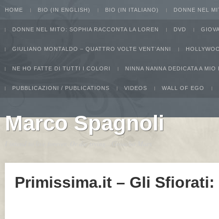
HOME
BIO (IN ENGLISH)
BIO (IN ITALIANO)
DONNE NEL MI
DONNE NEL MITO: SOPHIA RACCONTA LA LOREN
DVD
GIOV
GIULIANO MONTALDO – QUATTRO VOLTE VENT’ANNI
HOLLYWOO
NE HO FATTE DI TUTTI I COLORI
NINNA NANNA DEDICATA A MIO
PUBBLICAZIONI / PUBLICATIONS
VIDEOS
WALL OF EGO
Marco Spagnoli
I intend to live forever. Or die trying...Groucho Marx
Primissima.it – Gli Sfiorati: