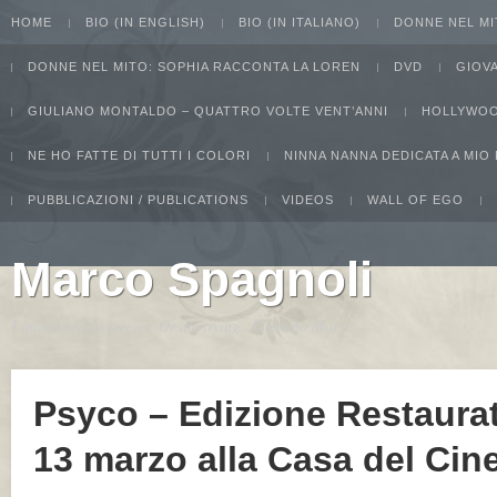
HOME
BIO (IN ENGLISH)
BIO (IN ITALIANO)
DONNE NEL MI
DONNE NEL MITO: SOPHIA RACCONTA LA LOREN
DVD
GIOV
GIULIANO MONTALDO – QUATTRO VOLTE VENT’ANNI
HOLLYWOO
NE HO FATTE DI TUTTI I COLORI
NINNA NANNA DEDICATA A MIO
PUBBLICAZIONI / PUBLICATIONS
VIDEOS
WALL OF EGO
Marco Spagnoli
I intend to live forever. Or die trying...Groucho Marx
Psyco – Edizione Restaurat
13 marzo alla Casa del Ci