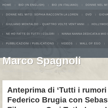
HOME
BIO (IN ENGLISH)
BIO (IN ITALIANO)
DONNE NEL MI
DONNE NEL MITO: SOPHIA RACCONTA LA LOREN
DVD
GIOV
GIULIANO MONTALDO – QUATTRO VOLTE VENT’ANNI
HOLLYWOO
NE HO FATTE DI TUTTI I COLORI
NINNA NANNA DEDICATA A MIO
PUBBLICAZIONI / PUBLICATIONS
VIDEOS
WALL OF EGO
Marco Spagnoli
I intend to live forever. Or die trying...Groucho Marx
Anteprima di ‘Tutti i rumori
Federico Brugia con Sebas