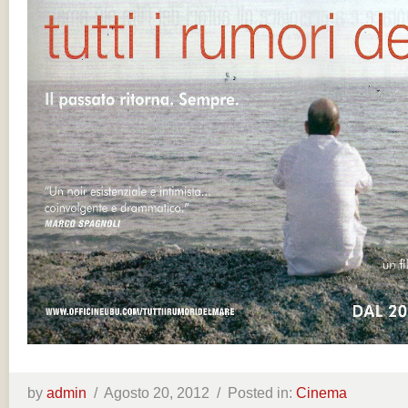
by
admin
/
Agosto 20, 2012 /
Posted in:
Cinema