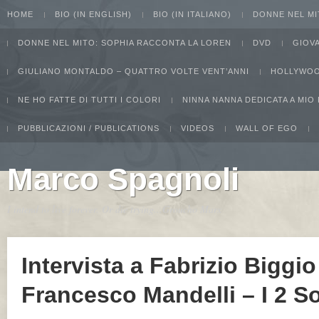
HOME
BIO (IN ENGLISH)
BIO (IN ITALIANO)
DONNE NEL MI
DONNE NEL MITO: SOPHIA RACCONTA LA LOREN
DVD
GIOV
GIULIANO MONTALDO – QUATTRO VOLTE VENT’ANNI
HOLLYWOO
NE HO FATTE DI TUTTI I COLORI
NINNA NANNA DEDICATA A MIO
PUBBLICAZIONI / PUBLICATIONS
VIDEOS
WALL OF EGO
Marco Spagnoli
I intend to live forever. Or die trying...Groucho Marx
Intervista a Fabrizio Biggio
Francesco Mandelli – I 2 Sol