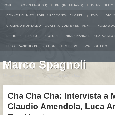
HOME
BIO (IN ENGLISH)
BIO (IN ITALIANO)
DONNE NEL MI
DONNE NEL MITO: SOPHIA RACCONTA LA LOREN
DVD
GIOV
GIULIANO MONTALDO – QUATTRO VOLTE VENT’ANNI
HOLLYWOO
NE HO FATTE DI TUTTI I COLORI
NINNA NANNA DEDICATA A MIO
PUBBLICAZIONI / PUBLICATIONS
VIDEOS
WALL OF EGO
Marco Spagnoli
I intend to live forever. Or die trying...Groucho Marx
Cha Cha Cha: Intervista a 
Claudio Amendola, Luca Ar