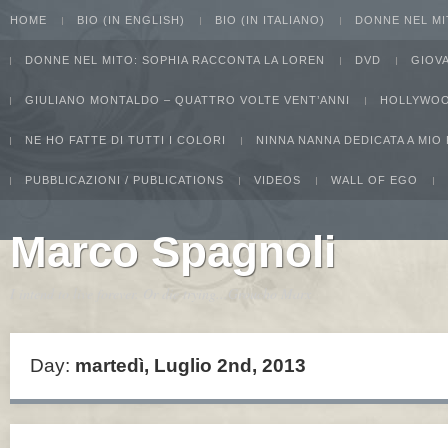
HOME
BIO (IN ENGLISH)
BIO (IN ITALIANO)
DONNE NEL MI
DONNE NEL MITO: SOPHIA RACCONTA LA LOREN
DVD
GIOV
GIULIANO MONTALDO – QUATTRO VOLTE VENT’ANNI
HOLLYWOO
NE HO FATTE DI TUTTI I COLORI
NINNA NANNA DEDICATA A MIO
PUBBLICAZIONI / PUBLICATIONS
VIDEOS
WALL OF EGO
Marco Spagnoli
I intend to live forever. Or die trying...Groucho Marx
Day:
martedì, Luglio 2nd, 2013