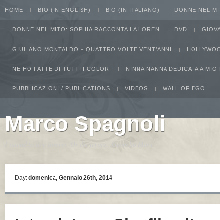
HOME
BIO (IN ENGLISH)
BIO (IN ITALIANO)
DONNE NEL MI
DONNE NEL MITO: SOPHIA RACCONTA LA LOREN
DVD
GIOV
GIULIANO MONTALDO – QUATTRO VOLTE VENT’ANNI
HOLLYWOO
NE HO FATTE DI TUTTI I COLORI
NINNA NANNA DEDICATA A MIO
PUBBLICAZIONI / PUBLICATIONS
VIDEOS
WALL OF EGO
Marco Spagnoli
I intend to live forever. Or die trying...Groucho Marx
Day:
domenica, Gennaio 26th, 2014