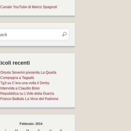
Canale YouTube di Marco Spagnoli
icoli recenti
Orsola Severini presenta La Quarta
Compagna a Tagadà
Tg3 su C’era una volta il Derby
Intervista a Claudio Bisio
Repubblica su L’Arte della Guerra
Franco Battiato La Voce del Padrone
Febbraio: 2014
L
M
M
G
V
S