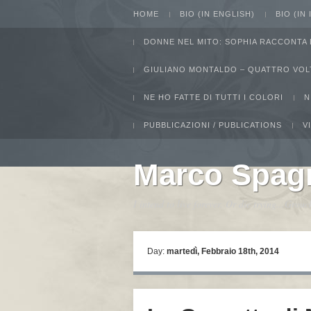
HOME
BIO (IN ENGLISH)
BIO (IN
DONNE NEL MITO: SOPHIA RACCONTA 
GIULIANO MONTALDO – QUATTRO VOL
NE HO FATTE DI TUTTI I COLORI
N
PUBBLICAZIONI / PUBLICATIONS
V
Marco Spag
I intend to live forever. Or die trying...Gro
Day:
martedì, Febbraio 18th, 2014