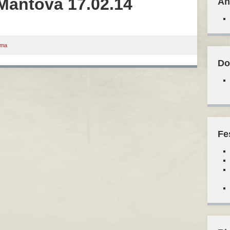
 Mantova 17.02.14
An
ema
Do
Fe