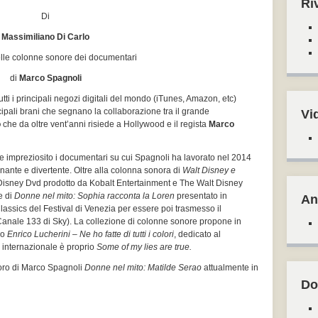
Ri
Di
Massimiliano Di Carlo
lle colonne sonore dei documentari
di
Marco Spagnoli
tti i principali negozi digitali del mondo (iTunes, Amazon, etc)
ncipali brani che segnano la collaborazione tra il grande
Vi
o
che da oltre vent’anni risiede a Hollywood e il regista
Marco
impreziosito i documentari su cui Spagnoli ha lavorato nel 2014
ante e divertente. Oltre alla colonna sonora di
Walt Disney e
Disney Dvd prodotto da Kobalt Entertainment e The Walt Disney
e di
Donne nel mito: Sophia racconta la Loren
presentato in
An
ssics del Festival di Venezia per essere poi trasmesso il
anale 133 di Sky). La collezione di colonne sonore propone in
io
Enrico Lucherini – Ne ho fatte di tutti i colori
, dedicato al
lo internazionale è proprio
Some of my lies are true.
voro di Marco Spagnoli
Donne nel mito: Matilde Serao
attualmente in
Do