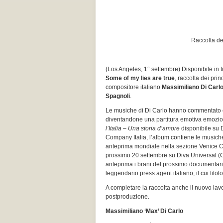
Raccolta de
(Los Angeles, 1° settembre) Disponibile in tu
Some of my lies are true
, raccolta dei pri
compositore italiano
Massimiliano Di Carl
Spagnoli
.
Le musiche di Di Carlo hanno commentato e 
diventandone una partitura emotiva emozion
l’Italia – Una storia d’amore
disponibile su 
Company Italia, l’album contiene le musich
anteprima mondiale nella sezione Venice Cla
prossimo 20 settembre su Diva Universal (C
anteprima i brani del prossimo documentar
leggendario press agent italiano, il cui tito
A completare la raccolta anche il nuovo la
postproduzione.
Massimiliano ‘Max’ Di Carlo