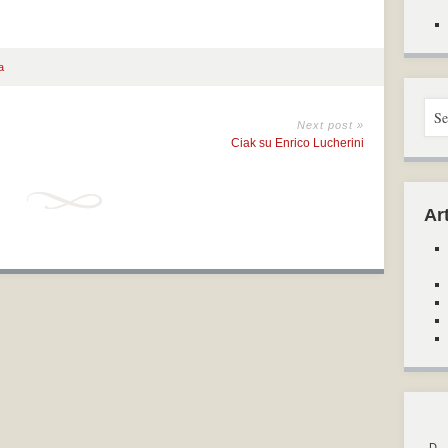
a
Next post »
Ciak su Enrico Lucherini
Art
D