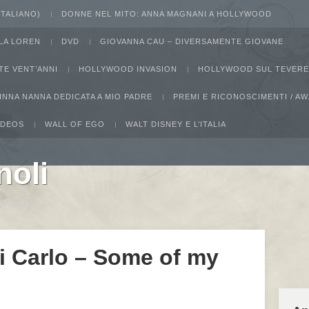
 ITALIANO)
DONNE NEL MITO: ANNA MAGNANI A HOLLYWOOD
LA LOREN
DVD
GIOVANNA CAU – DIVERSAMENTE GIOVANE
TE VENT’ANNI
HOLLYWOOD INVASION
HOLLYWOOD SUL TEVERE
INNA NANNA DEDICATA A MIO PADRE
PREMI E RICONOSCIMENTI / 
IDEOS
WALL OF EGO
WALT DISNEY E L’ITALIA
noli
ucho Marx
i Carlo – Some of my