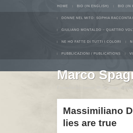
HOME
BIO (IN ENGLISH)
BIO (IN
DONNE NEL MITO: SOPHIA RACCONTA 
GIULIANO MONTALDO – QUATTRO VOL
NE HO FATTE DI TUTTI I COLORI
N
PUBBLICAZIONI / PUBLICATIONS
V
Marco Spag
I intend to live forever. Or die trying...Gro
Massimiliano D
lies are true