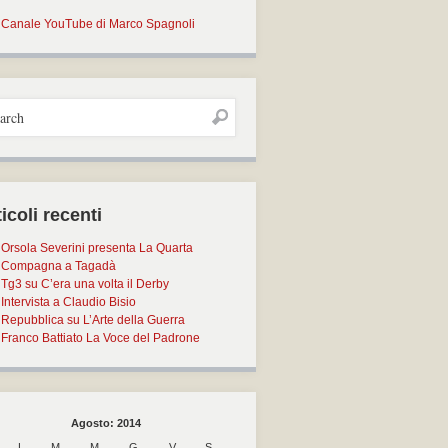
Canale YouTube di Marco Spagnoli
icoli recenti
Orsola Severini presenta La Quarta
Compagna a Tagadà
Tg3 su C’era una volta il Derby
Intervista a Claudio Bisio
Repubblica su L’Arte della Guerra
Franco Battiato La Voce del Padrone
Agosto: 2014
L
M
M
G
V
S