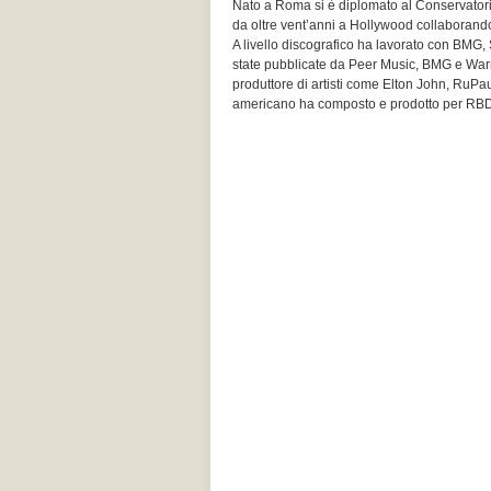
Nato a Roma si è diplomato al Conservatorio
da oltre vent’anni a Hollywood collaborando
A livello discografico ha lavorato con BMG,
state pubblicate da Peer Music, BMG e Warn
produttore di artisti come Elton John, RuP
americano ha composto e prodotto per RBD, 