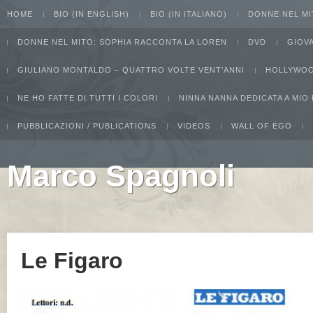
HOME
BIO (IN ENGLISH)
BIO (IN ITALIANO)
DONNE NEL MI
DONNE NEL MITO: SOPHIA RACCONTA LA LOREN
DVD
GIOV
GIULIANO MONTALDO – QUATTRO VOLTE VENT’ANNI
HOLLYWOO
NE HO FATTE DI TUTTI I COLORI
NINNA NANNA DEDICATA A MIO
PUBBLICAZIONI / PUBLICATIONS
VIDEOS
WALL OF EGO
Marco Spagnoli
I intend to live forever. Or die trying...Groucho Marx
Le Figaro