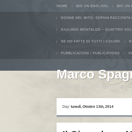
HOME
BIO (IN ENGLISH)
BIO (IN
DONNE NEL MITO: SOPHIA RACCONTA 
GIULIANO MONTALDO – QUATTRO VOL
NE HO FATTE DI TUTTI I COLORI
N
PUBBLICAZIONI / PUBLICATIONS
V
Marco Spag
I intend to live forever. Or die trying...Gro
Day:
lunedì, Ottobre 13th, 2014