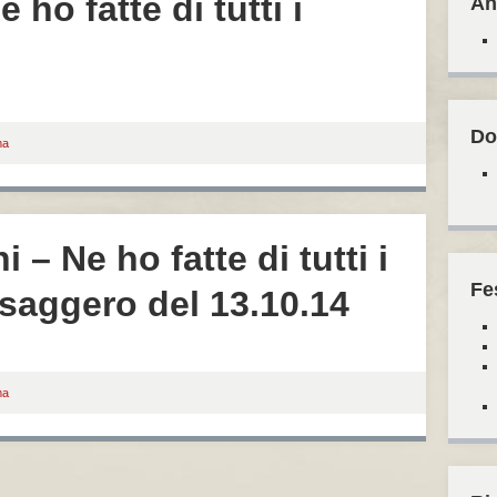
 ho fatte di tutti i
An
Do
ma
 – Ne ho fatte di tutti i
Fe
ssaggero del 13.10.14
ma