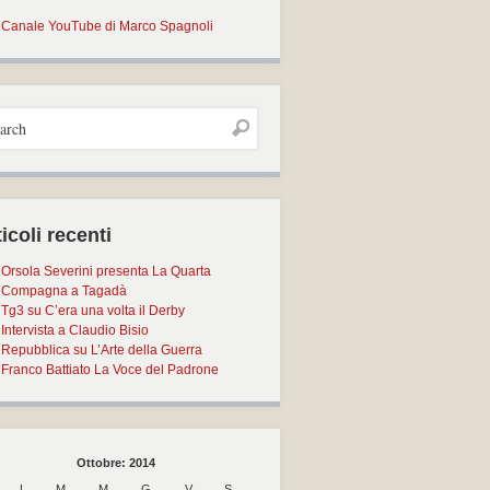
Canale YouTube di Marco Spagnoli
icoli recenti
Orsola Severini presenta La Quarta
Compagna a Tagadà
Tg3 su C’era una volta il Derby
Intervista a Claudio Bisio
Repubblica su L’Arte della Guerra
Franco Battiato La Voce del Padrone
Ottobre: 2014
L
M
M
G
V
S