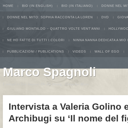
HOME
BIO (IN ENGLISH)
BIO (IN ITALIANO)
DONNE NEL MI
DONNE NEL MITO: SOPHIA RACCONTA LA LOREN
DVD
GIOV
GIULIANO MONTALDO – QUATTRO VOLTE VENT’ANNI
HOLLYWOO
NE HO FATTE DI TUTTI I COLORI
NINNA NANNA DEDICATA A MIO
PUBBLICAZIONI / PUBLICATIONS
VIDEOS
WALL OF EGO
Marco Spagnoli
I intend to live forever. Or die trying...Groucho Marx
Intervista a Valeria Golino
Archibugi su ‘Il nome del fi