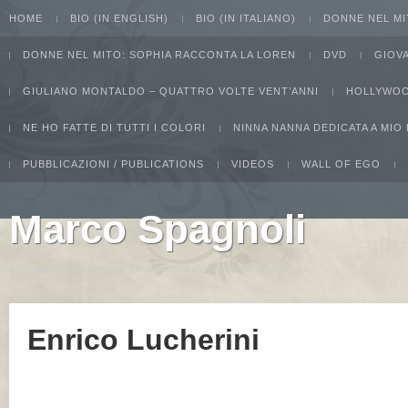
HOME
BIO (IN ENGLISH)
BIO (IN ITALIANO)
DONNE NEL MI
DONNE NEL MITO: SOPHIA RACCONTA LA LOREN
DVD
GIOV
GIULIANO MONTALDO – QUATTRO VOLTE VENT’ANNI
HOLLYWOO
NE HO FATTE DI TUTTI I COLORI
NINNA NANNA DEDICATA A MIO
PUBBLICAZIONI / PUBLICATIONS
VIDEOS
WALL OF EGO
Marco Spagnoli
I intend to live forever. Or die trying...Groucho Marx
Enrico Lucherini