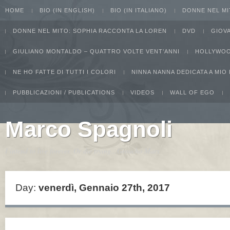
HOME
BIO (IN ENGLISH)
BIO (IN ITALIANO)
DONNE NEL MI
DONNE NEL MITO: SOPHIA RACCONTA LA LOREN
DVD
GIOV
GIULIANO MONTALDO – QUATTRO VOLTE VENT’ANNI
HOLLYWOO
NE HO FATTE DI TUTTI I COLORI
NINNA NANNA DEDICATA A MIO
PUBBLICAZIONI / PUBLICATIONS
VIDEOS
WALL OF EGO
Marco Spagnoli
I intend to live forever. Or die trying...Groucho Marx
Day:
venerdì, Gennaio 27th, 2017