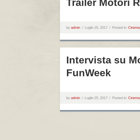
Trailer Motori 
by
admin
/
Luglio 25, 2017 /
Posted in:
Cinema
Intervista su M
FunWeek
by
admin
/
Luglio 25, 2017 /
Posted in:
Cinema