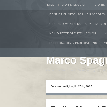
HOME
BIO (IN ENGLISH)
BIO (IN
DONNE NEL MITO: SOPHIA RACCONTA 
GIULIANO MONTALDO – QUATTRO VOL
NE HO FATTE DI TUTTI I COLORI
N
PUBBLICAZIONI / PUBLICATIONS
V
Marco Spag
I intend to live forever. Or die trying...Gro
Day:
martedì, Luglio 25th, 2017