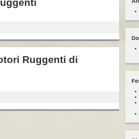
Ruggenti
An
Do
otori Ruggenti di
Fe