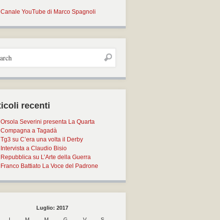
Canale YouTube di Marco Spagnoli
icoli recenti
Orsola Severini presenta La Quarta
Compagna a Tagadà
Tg3 su C’era una volta il Derby
Intervista a Claudio Bisio
Repubblica su L’Arte della Guerra
Franco Battiato La Voce del Padrone
Luglio: 2017
L
M
M
G
V
S