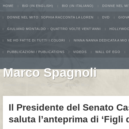
HOME
BIO (IN ENGLISH)
BIO (IN ITALIANO)
DONNE NEL MI
DONNE NEL MITO: SOPHIA RACCONTA LA LOREN
DVD
GIOV
GIULIANO MONTALDO – QUATTRO VOLTE VENT’ANNI
HOLLYWOO
NE HO FATTE DI TUTTI I COLORI
NINNA NANNA DEDICATA A MIO
PUBBLICAZIONI / PUBLICATIONS
VIDEOS
WALL OF EGO
Marco Spagnoli
I intend to live forever. Or die trying...Groucho Marx
Il Presidente del Senato Cas
saluta l’anteprima di ‘Figli