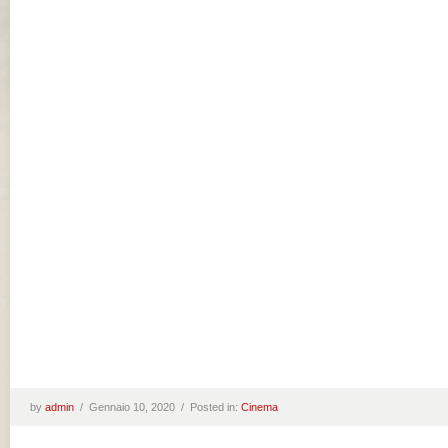
by
admin
/
Gennaio 10, 2020 /
Posted in:
Cinema