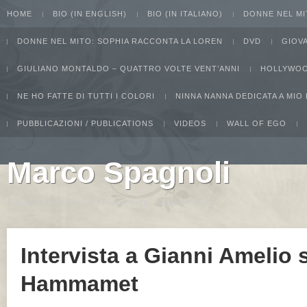
HOME
BIO (IN ENGLISH)
BIO (IN ITALIANO)
DONNE NEL MI
DONNE NEL MITO: SOPHIA RACCONTA LA LOREN
DVD
GIOV
GIULIANO MONTALDO – QUATTRO VOLTE VENT’ANNI
HOLLYWOO
NE HO FATTE DI TUTTI I COLORI
NINNA NANNA DEDICATA A MIO
PUBBLICAZIONI / PUBLICATIONS
VIDEOS
WALL OF EGO
Marco Spagnoli
I intend to live forever. Or die trying...Groucho Marx
Intervista a Gianni Amelio 
Hammamet